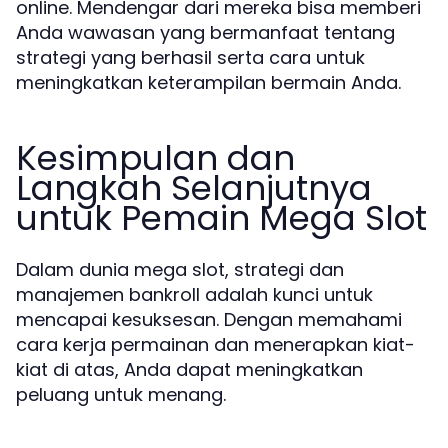
online. Mendengar dari mereka bisa memberi
Anda wawasan yang bermanfaat tentang
strategi yang berhasil serta cara untuk
meningkatkan keterampilan bermain Anda.
Kesimpulan dan
Langkah Selanjutnya
untuk Pemain Mega Slot
Dalam dunia mega slot, strategi dan
manajemen bankroll adalah kunci untuk
mencapai kesuksesan. Dengan memahami
cara kerja permainan dan menerapkan kiat-
kiat di atas, Anda dapat meningkatkan
peluang untuk menang.