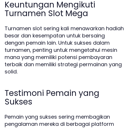
Keuntungan Mengikuti
Turnamen Slot Mega
Turnamen slot sering kali menawarkan hadiah
besar dan kesempatan untuk bersaing
dengan pemain lain. Untuk sukses dalam
turnamen, penting untuk mengetahui mesin
mana yang memiliki potensi pembayaran
terbaik dan memiliki strategi permainan yang
solid.
Testimoni Pemain yang
Sukses
Pemain yang sukses sering membagikan
pengalaman mereka di berbagai platform