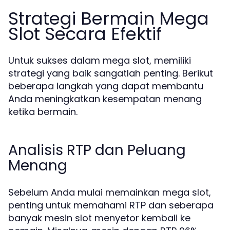
Strategi Bermain Mega
Slot Secara Efektif
Untuk sukses dalam mega slot, memiliki
strategi yang baik sangatlah penting. Berikut
beberapa langkah yang dapat membantu
Anda meningkatkan kesempatan menang
ketika bermain.
Analisis RTP dan Peluang
Menang
Sebelum Anda mulai memainkan mega slot,
penting untuk memahami RTP dan seberapa
banyak mesin slot menyetor kembali ke