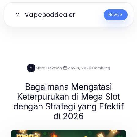
Vapepoddealer
V
News
Marc Dawson
·
May 8, 2026
·
Gambling
M
Bagaimana Mengatasi
Keterpurukan di Mega Slot
dengan Strategi yang Efektif
di 2026