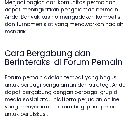
Menjadi bagian dari komunitas permainan
dapat meningkatkan pengalaman bermain
Anda. Banyak kasino mengadakan kompetisi
dan turnamen slot yang menawarkan hadiah
menarik.
Cara Bergabung dan
Berinteraksi di Forum Pemain
Forum pemain adalah tempat yang bagus
untuk berbagi pengalaman dan strategi. Anda
dapat bergabung dengan berbagai grup di
media sosial atau platform perjudian online
yang menyediakan forum bagi para pemain
untuk berdiskusi.