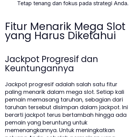
Tetap tenang dan fokus pada strategi Anda.
Fitur Menarik Mega Slot
yang Harus Diketahui
Jackpot Progresif dan
Keuntungannya
Jackpot progresif adalah salah satu fitur
paling menarik dalam mega slot. Setiap kali
pemain memasang taruhan, sebagian dari
taruhan tersebut disimpan dalam jackpot. Ini
berarti jackpot terus bertambah hingga ada
pemain yang beruntung untuk
memenangkannya. Untuk meningkatkan